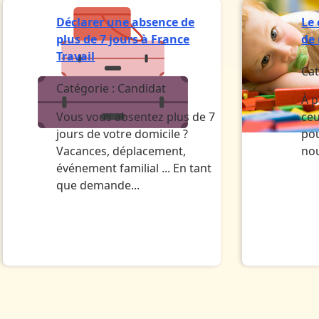
Déclarer une absence de
Le
plus de 7 jours à France
de
Travail
Cat
Catégorie :
Candidat
À p
Vous vous absentez plus de 7
ceu
jours de votre domicile ?
pou
Vacances, déplacement,
no
événement familial ... En tant
que demande...