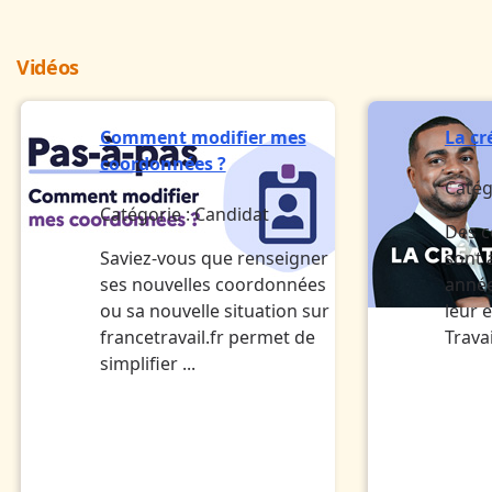
Vidéos
Comment modifier mes
La cr
coordonnées ?
Catég
Catégorie :
Candidat
Des c
Saviez-vous que renseigner
sont
ses nouvelles coordonnées
année
ou sa nouvelle situation sur
leur 
francetravail.fr permet de
Travai
simplifier ...