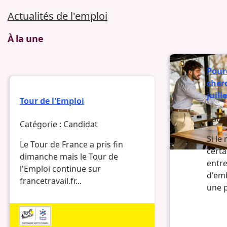
Actualités de l'emploi
À la une
Pour
cher
juill
Tour de l'Emploi
Catég
Catégorie :
Candidat
Si le
Le Tour de France a pris fin
certa
dimanche mais le Tour de
entre
l'Emploi continue sur
d'em
francetravail.fr...
une p