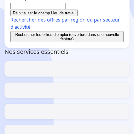
Réinitialiser le champ Lieu de travail
Rechercher des offres par région ou par secteur
d'activité
Rechercher
les offres d’emploi (ouverture dans une nouvelle
fenêtre)
Nos services essentiels
Estimer mes allocations et aides
Le guide des simulateurs
S’inscrire / Se réinscrire
Comme demandeur d'emploi
S’actualiser
du 28/07/2026 au 15/08/2026