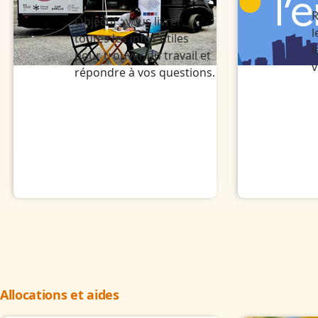
R
Objectif : vous livrer
l
toutes les infos utiles
l
pour trouver du travail et
v
répondre à vos questions.
Allocations et aides